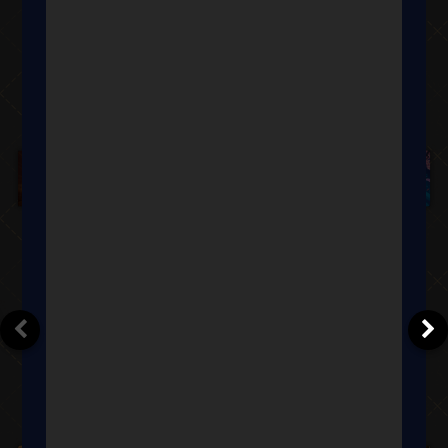
เกมที่นิยม
เกมใหม่ล่าสุด