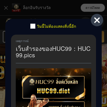
ล็อกอินรับรางวัล
ดาวน์โหลด
วันนี้ไม่ต้องแสดงสิ่งนี้อีก
ล็อคอิน
สมัคร
เหตุการณ์
เหตุการณ์
เหตุการณ์
เหตุการณ์
เหตุการณ์
เหตุการณ์
เว็บสำรองของHUC99：HUC
โปรโมชั่นยอดนิยมประจำเดือ
🏆การแข่งขันชิงแชมป์ POP
🎊ระดับ VIP - กิจกรรมแบบใ
HUC99 คู่มือสำหรับผู้เล่นใหม่
ธนาคารกำหนดเวลาการบำรุ
99.pics
นสิงหาคม🏆
หม่
งรักษารายวัน